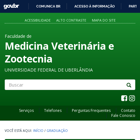
GOVBR
COMUNICA BR
ACESSO À INFORMAÇÃO
PARTI
IR
PARA
ACESSIBILIDADE
ALTO CONTRASTE
MAPA DO SITE
O
CONTEÚDO
Faculdade de
Medicina Veterinária e
Zootecnia
UNIVERSIDADE FEDERAL DE UBERLÂNDIA
Buscar
Serviços
Telefones
Perguntas Frequentes
Contato
Fale Conosco
INÍCIO
/
GRADUAÇÃO