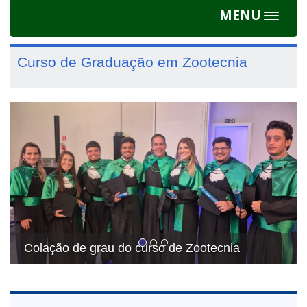
MENU
Toggle
navigat
Curso de Graduação em Zootecnia
Previous
Next
Colação de grau do curso de Zootecnia