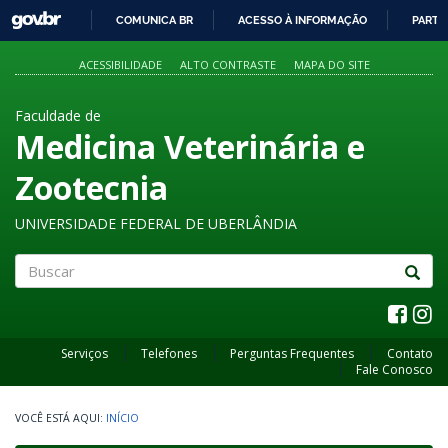
GOVBR
COMUNICA BR
ACESSO À INFORMAÇÃO
PARTI
IR
PARA
ACESSIBILIDADE
ALTO CONTRASTE
MAPA DO SITE
O
CONTEÚDO
Faculdade de
Medicina Veterinária e
Zootecnia
UNIVERSIDADE FEDERAL DE UBERLÂNDIA
Buscar
Serviços
Telefones
Perguntas Frequentes
Contato
Fale Conosco
INÍCIO