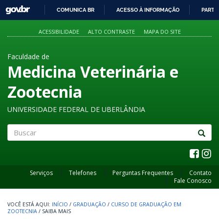
GOVBR
COMUNICA BR
ACESSO À INFORMAÇÃO
PARTI
IR
PARA
ACESSIBILIDADE
ALTO CONTRASTE
MAPA DO SITE
O
CONTEÚDO
Faculdade de
Medicina Veterinária e
Zootecnia
UNIVERSIDADE FEDERAL DE UBERLÂNDIA
Buscar
Serviços
Telefones
Perguntas Frequentes
Contato
Fale Conosco
INÍCIO
/
GRADUAÇÃO
/
CURSO DE GRADUAÇÃO EM
ZOOTECNIA
/
SAIBA MAIS