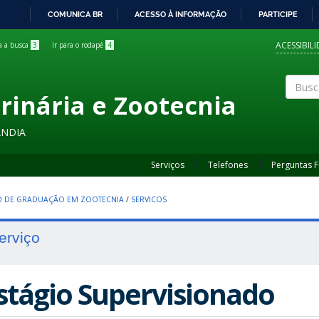
COMUNICA BR
ACESSO À INFORMAÇÃO
PARTICIPE
IR
PARA
ACESSIBIL
ra a busca
3
Ir para o rodapé
4
O
CONTEÚDO
rinária e Zootecnia
Buscar
ÂNDIA
Serviços
Telefones
Perguntas 
 DE GRADUAÇÃO EM ZOOTECNIA
/
SERVICOS
erviço
stágio Supervisionado