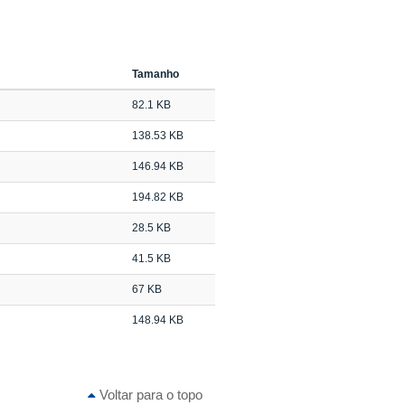
Tamanho
82.1 KB
138.53 KB
146.94 KB
194.82 KB
28.5 KB
41.5 KB
67 KB
148.94 KB
Voltar para o topo