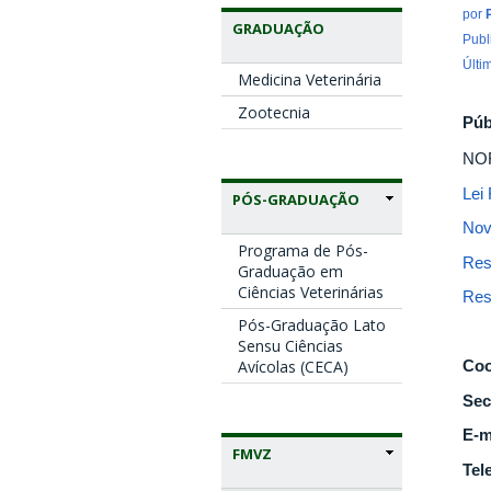
por
GRADUAÇÃO
Publ
Últi
Medicina Veterinária
Zootecnia
Púb
NO
Lei 
PÓS-GRADUAÇÃO
Nov
Programa de Pós-
Res
Graduação em
Ciências Veterinárias
Res
Pós-Graduação Lato
Sensu Ciências
Coo
Avícolas (CECA)
Sec
E-m
FMVZ
Tel