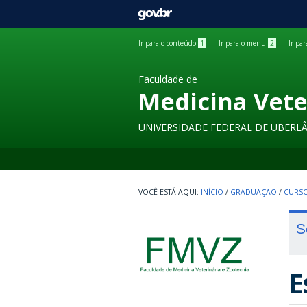
GOVBR
Ir para o conteúdo
1
Ir para o menu
2
Ir pa
Faculdade de
Medicina Vete
UNIVERSIDADE FEDERAL DE UBERL
INÍCIO
/
GRADUAÇÃO
/
CURSO
S
E