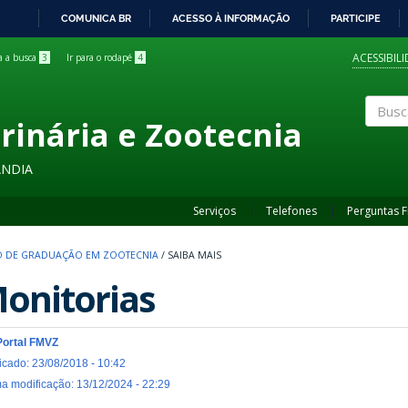
COMUNICA BR
ACESSO À INFORMAÇÃO
PARTICIPE
IR
PARA
ACESSIBIL
ra a busca
3
Ir para o rodapé
4
O
CONTEÚDO
rinária e Zootecnia
Buscar
ÂNDIA
Serviços
Telefones
Perguntas 
 DE GRADUAÇÃO EM ZOOTECNIA
/
SAIBA MAIS
onitorias
Portal FMVZ
icado: 23/08/2018 - 10:42
ma modificação: 13/12/2024 - 22:29