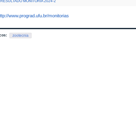
RESULTADO MONITORIA 2024-2
ttp://www.prograd.ufu.br/monitorias
cos:
zootecnia