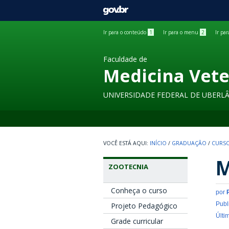
GOVBR
Ir para o conteúdo
1
Ir para o menu
2
Ir pa
Faculdade de
Medicina Vete
UNIVERSIDADE FEDERAL DE UBERL
INÍCIO
/
GRADUAÇÃO
/
CURSO
M
ZOOTECNIA
Conheça o curso
por
Publ
Projeto Pedagógico
Últi
Grade curricular