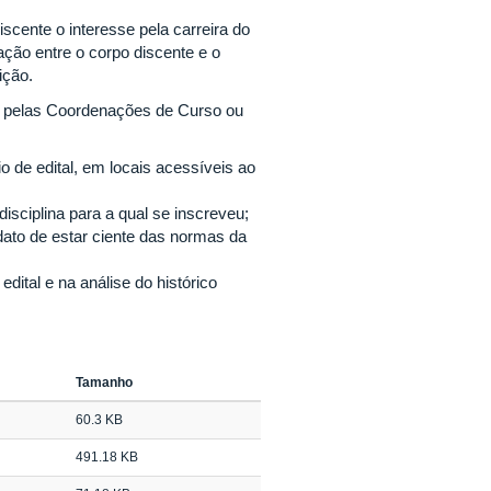
cente o interesse pela carreira do
ação entre o corpo discente e o
ição.
o pelas Coordenações de Curso ou
 de edital, em locais acessíveis ao
isciplina para a qual se inscreveu;
dato de estar ciente das normas da
dital e na análise do histórico
Tamanho
60.3 KB
491.18 KB