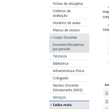
Fichas de disciplina
A m
Critérios de
mag
avaliação
cor
Horários de aulas
A s
Uni
Planos de ensino
Corpo Docente
Docentes/Disciplinas
por período
Técnicos
Biblioteca
Infraestrutura Física
Colegiado
Núcleo Docente
An
Estruturante (NDE)
Serviços
Saiba mais