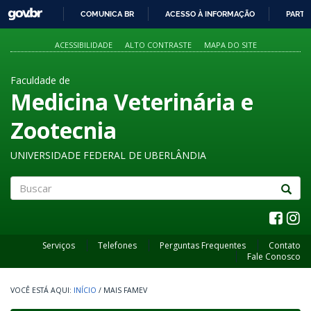
GOVBR
COMUNICA BR
ACESSO À INFORMAÇÃO
PARTI
IR
PARA
ACESSIBILIDADE
ALTO CONTRASTE
MAPA DO SITE
O
CONTEÚDO
Faculdade de
Medicina Veterinária e
Zootecnia
UNIVERSIDADE FEDERAL DE UBERLÂNDIA
Buscar
Serviços
Telefones
Perguntas Frequentes
Contato
Fale Conosco
INÍCIO
/
MAIS FAMEV