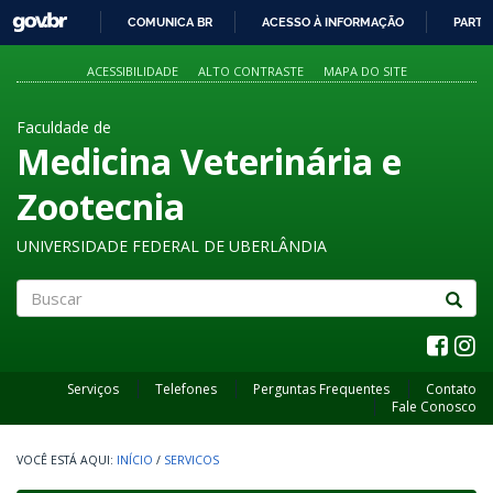
GOVBR
COMUNICA BR
ACESSO À INFORMAÇÃO
PARTI
IR
PARA
ACESSIBILIDADE
ALTO CONTRASTE
MAPA DO SITE
O
CONTEÚDO
Faculdade de
Medicina Veterinária e
Zootecnia
UNIVERSIDADE FEDERAL DE UBERLÂNDIA
Buscar
Serviços
Telefones
Perguntas Frequentes
Contato
Fale Conosco
INÍCIO
/
SERVICOS