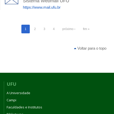
Sistema Webmail UFU
https://www.mail.ufu.br
1
2
3
4
próximo ›
fim »
Voltar para o topo
UFU
A Universidade
Campi
Faculdades e Institutos