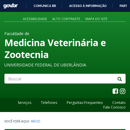
GOVBR
COMUNICA BR
ACESSO À INFORMAÇÃO
PARTI
IR
PARA
ACESSIBILIDADE
ALTO CONTRASTE
MAPA DO SITE
O
CONTEÚDO
Faculdade de
Medicina Veterinária e
Zootecnia
UNIVERSIDADE FEDERAL DE UBERLÂNDIA
Buscar
Serviços
Telefones
Perguntas Frequentes
Contato
Fale Conosco
INÍCIO