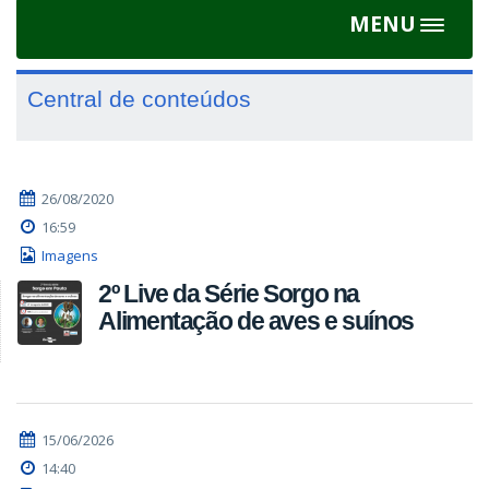
MENU
Toggle
navigat
Central de conteúdos
26/08/2020
16:59
Imagens
2º Live da Série Sorgo na
Alimentação de aves e suínos
15/06/2026
14:40