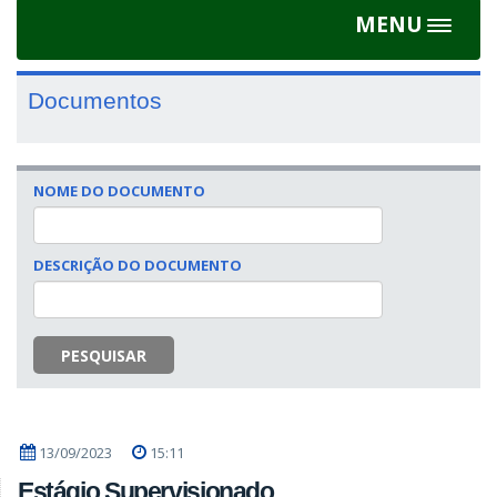
MENU
Toggle
navigat
Documentos
NOME DO DOCUMENTO
DESCRIÇÃO DO DOCUMENTO
PESQUISAR
13/09/2023
15:11
Estágio Supervisionado