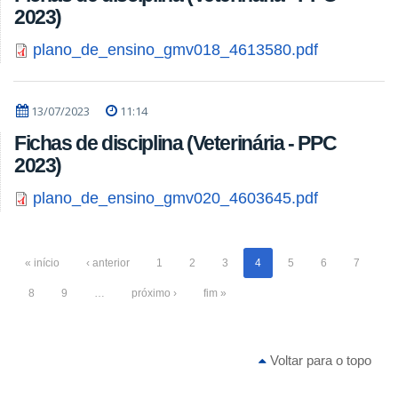
2023)
plano_de_ensino_gmv018_4613580.pdf
13/07/2023
11:14
Fichas de disciplina (Veterinária - PPC
2023)
plano_de_ensino_gmv020_4603645.pdf
« início
‹ anterior
1
2
3
4
5
6
7
8
9
…
próximo ›
fim »
Voltar para o topo