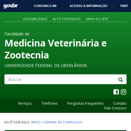
GOVBR
COMUNICA BR
ACESSO À INFORMAÇÃO
PARTI
IR
PARA
ACESSIBILIDADE
ALTO CONTRASTE
MAPA DO SITE
O
CONTEÚDO
Faculdade de
Medicina Veterinária e
Zootecnia
UNIVERSIDADE FEDERAL DE UBERLÂNDIA
Buscar
Serviços
Telefones
Perguntas Frequentes
Contato
Fale Conosco
INÍCIO
/
CENTRAL DE CONTEUDOS