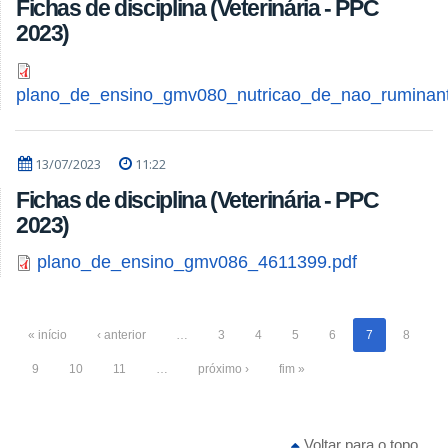
Fichas de disciplina (Veterinária - PPC
2023)
plano_de_ensino_gmv080_nutricao_de_nao_ruminan
13/07/2023
11:22
Fichas de disciplina (Veterinária - PPC
2023)
plano_de_ensino_gmv086_4611399.pdf
« início
‹ anterior
…
3
4
5
6
7
8
9
10
11
…
próximo ›
fim »
Voltar para o topo