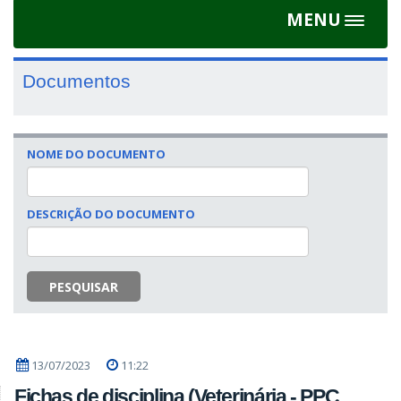
MENU
Toggle
navigat
Documentos
NOME DO DOCUMENTO
DESCRIÇÃO DO DOCUMENTO
PESQUISAR
13/07/2023
11:22
Fichas de disciplina (Veterinária - PPC