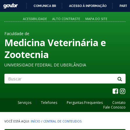
GOVBR
COMUNICA BR
ACESSO À INFORMAÇÃO
PARTI
IR
PARA
ACESSIBILIDADE
ALTO CONTRASTE
MAPA DO SITE
O
CONTEÚDO
Faculdade de
Medicina Veterinária e
Zootecnia
UNIVERSIDADE FEDERAL DE UBERLÂNDIA
Buscar
Serviços
Telefones
Perguntas Frequentes
Contato
Fale Conosco
INÍCIO
/
CENTRAL DE CONTEUDOS