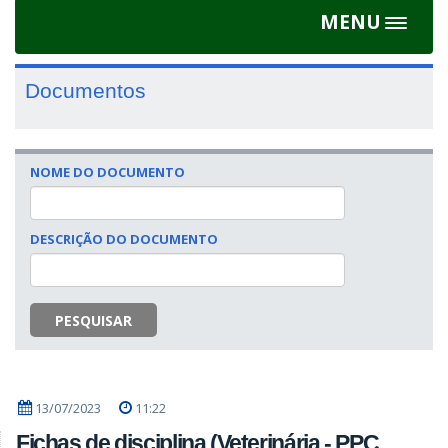
MENU
Toggle
navigat
Documentos
NOME DO DOCUMENTO
DESCRIÇÃO DO DOCUMENTO
PESQUISAR
13/07/2023
11:22
Fichas de disciplina (Veterinária - PPC