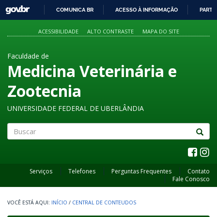
GOVBR
COMUNICA BR
ACESSO À INFORMAÇÃO
PARTI
IR
PARA
ACESSIBILIDADE
ALTO CONTRASTE
MAPA DO SITE
O
CONTEÚDO
Faculdade de
Medicina Veterinária e
Zootecnia
UNIVERSIDADE FEDERAL DE UBERLÂNDIA
Buscar
Serviços
Telefones
Perguntas Frequentes
Contato
Fale Conosco
INÍCIO
/
CENTRAL DE CONTEUDOS