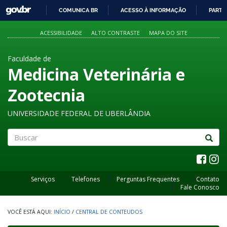
GOVBR
COMUNICA BR
ACESSO À INFORMAÇÃO
PARTI
IR
PARA
ACESSIBILIDADE
ALTO CONTRASTE
MAPA DO SITE
O
CONTEÚDO
Faculdade de
Medicina Veterinária e
Zootecnia
UNIVERSIDADE FEDERAL DE UBERLÂNDIA
Buscar
Serviços
Telefones
Perguntas Frequentes
Contato
Fale Conosco
INÍCIO
/
CENTRAL DE CONTEUDOS