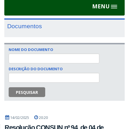
MENU
Toggle
navigat
Documentos
NOME DO DOCUMENTO
DESCRIÇÃO DO DOCUMENTO
PESQUISAR
14/02/2025
20:20
Resolução CONSUN nº 94, de 04 de