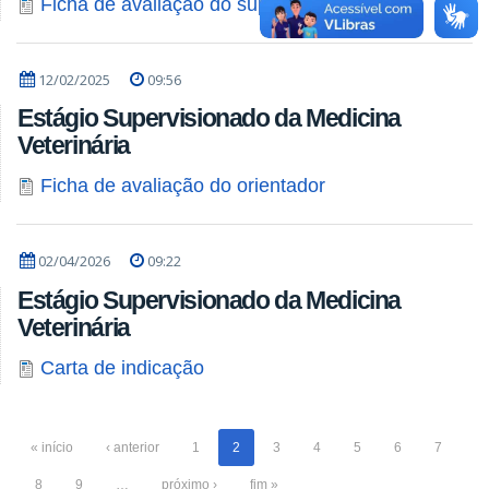
Ficha de avaliação do supervisor de estágio
12/02/2025
09:56
Estágio Supervisionado da Medicina
Veterinária
Ficha de avaliação do orientador
02/04/2026
09:22
Estágio Supervisionado da Medicina
Veterinária
Carta de indicação
« início
‹ anterior
1
2
3
4
5
6
7
8
9
…
próximo ›
fim »