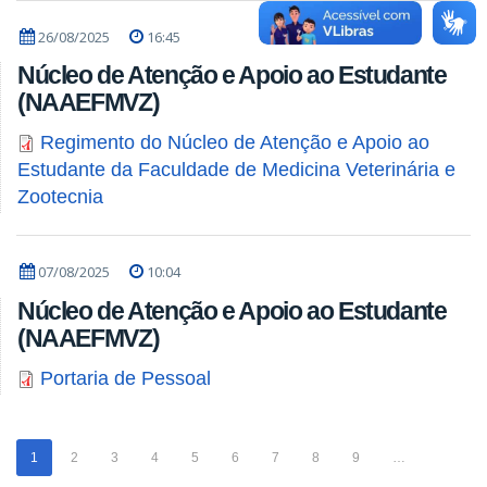
26/08/2025
16:45
Núcleo de Atenção e Apoio ao Estudante
(NAAEFMVZ)
Regimento do Núcleo de Atenção e Apoio ao
Estudante da Faculdade de Medicina Veterinária e
Zootecnia
07/08/2025
10:04
Núcleo de Atenção e Apoio ao Estudante
(NAAEFMVZ)
Portaria de Pessoal
1
2
3
4
5
6
7
8
9
…