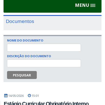
MENU
Toggle
navigat
Documentos
NOME DO DOCUMENTO
DESCRIÇÃO DO DOCUMENTO
PESQUISAR
14/05/2026
15:01
Estágio Curricular Obrigatório Interno