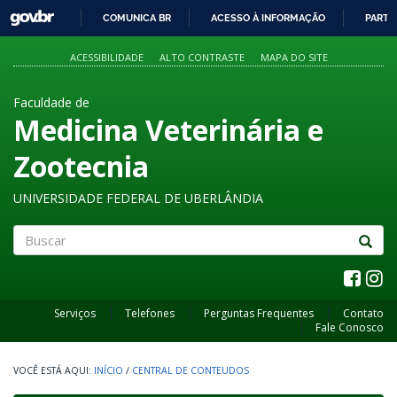
GOVBR
COMUNICA BR
ACESSO À INFORMAÇÃO
PARTI
IR
PARA
ACESSIBILIDADE
ALTO CONTRASTE
MAPA DO SITE
O
CONTEÚDO
Faculdade de
Medicina Veterinária e
Zootecnia
UNIVERSIDADE FEDERAL DE UBERLÂNDIA
Buscar
Serviços
Telefones
Perguntas Frequentes
Contato
Fale Conosco
INÍCIO
/
CENTRAL DE CONTEUDOS