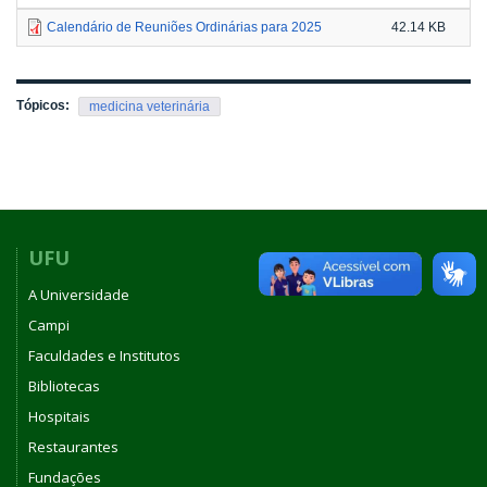
Calendário de Reuniões Ordinárias para 2025
42.14 KB
Tópicos:
medicina veterinária
UFU
A Universidade
Campi
Faculdades e Institutos
Bibliotecas
Hospitais
Restaurantes
Fundações