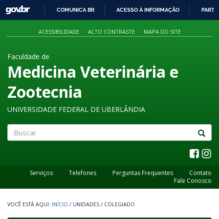
GOVBR
COMUNICA BR
ACESSO À INFORMAÇÃO
PARTI
IR
PARA
ACESSIBILIDADE
ALTO CONTRASTE
MAPA DO SITE
O
CONTEÚDO
Faculdade de
Medicina Veterinária e
Zootecnia
UNIVERSIDADE FEDERAL DE UBERLÂNDIA
Buscar
Serviços
Telefones
Perguntas Frequentes
Contato
Fale Conosco
INÍCIO
/
UNIDADES
/
COLEGIADO