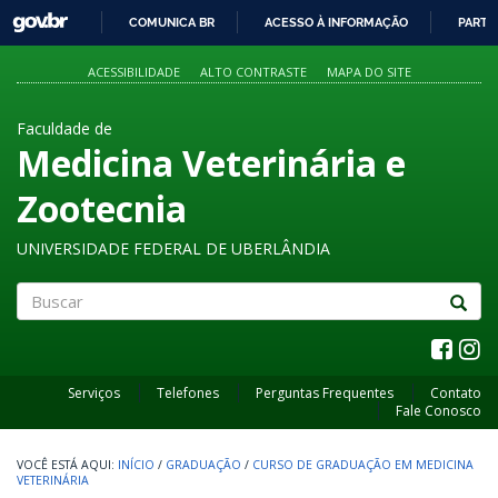
GOVBR
COMUNICA BR
ACESSO À INFORMAÇÃO
PARTI
IR
PARA
ACESSIBILIDADE
ALTO CONTRASTE
MAPA DO SITE
O
CONTEÚDO
Faculdade de
Medicina Veterinária e
Zootecnia
UNIVERSIDADE FEDERAL DE UBERLÂNDIA
Buscar
Serviços
Telefones
Perguntas Frequentes
Contato
Fale Conosco
INÍCIO
/
GRADUAÇÃO
/
CURSO DE GRADUAÇÃO EM MEDICINA
VETERINÁRIA