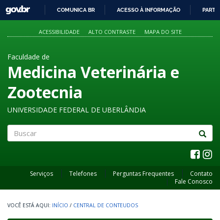
GOVBR
COMUNICA BR
ACESSO À INFORMAÇÃO
PARTI
IR
PARA
ACESSIBILIDADE
ALTO CONTRASTE
MAPA DO SITE
O
CONTEÚDO
Faculdade de
Medicina Veterinária e
Zootecnia
UNIVERSIDADE FEDERAL DE UBERLÂNDIA
Buscar
Serviços
Telefones
Perguntas Frequentes
Contato
Fale Conosco
INÍCIO
/
CENTRAL DE CONTEUDOS