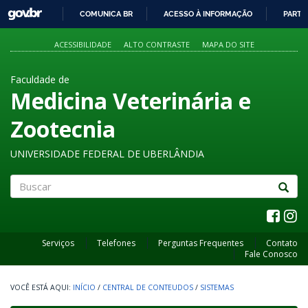
GOVBR
COMUNICA BR
ACESSO À INFORMAÇÃO
PARTI
IR
PARA
ACESSIBILIDADE
ALTO CONTRASTE
MAPA DO SITE
O
CONTEÚDO
Faculdade de
Medicina Veterinária e
Zootecnia
UNIVERSIDADE FEDERAL DE UBERLÂNDIA
Buscar
Serviços
Telefones
Perguntas Frequentes
Contato
Fale Conosco
INÍCIO
/
CENTRAL DE CONTEUDOS
/
SISTEMAS