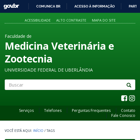
GOVBR
COMUNICA BR
ACESSO À INFORMAÇÃO
PARTI
IR
PARA
ACESSIBILIDADE
ALTO CONTRASTE
MAPA DO SITE
O
CONTEÚDO
Faculdade de
Medicina Veterinária e
Zootecnia
UNIVERSIDADE FEDERAL DE UBERLÂNDIA
Buscar
Serviços
Telefones
Perguntas Frequentes
Contato
Fale Conosco
INÍCIO
/
TAGS