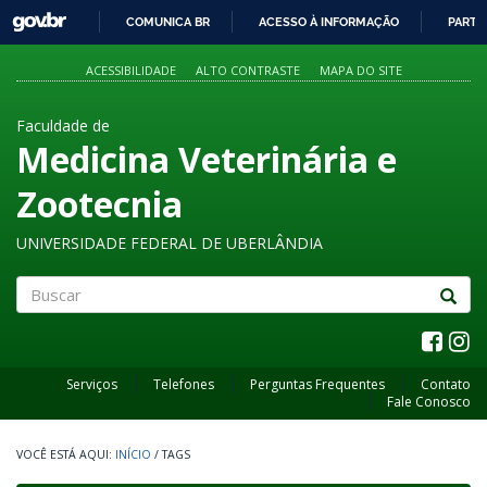
GOVBR
COMUNICA BR
ACESSO À INFORMAÇÃO
PARTI
IR
PARA
ACESSIBILIDADE
ALTO CONTRASTE
MAPA DO SITE
O
CONTEÚDO
Faculdade de
Medicina Veterinária e
Zootecnia
UNIVERSIDADE FEDERAL DE UBERLÂNDIA
Buscar
Serviços
Telefones
Perguntas Frequentes
Contato
Fale Conosco
INÍCIO
/
TAGS