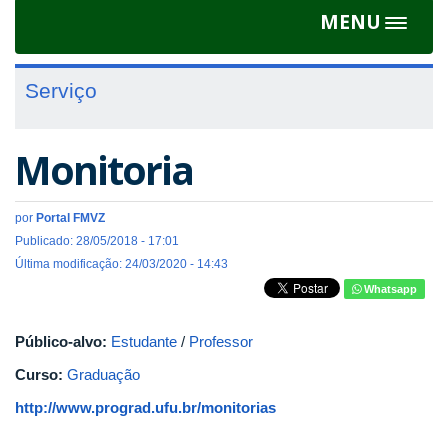
MENU
Toggle
navigat
Serviço
Monitoria
por
Portal FMVZ
Publicado: 28/05/2018 - 17:01
Última modificação: 24/03/2020 - 14:43
Whatsapp
Público-alvo:
Estudante
/
Professor
Curso:
Graduação
http://www.prograd.ufu.br/monitorias