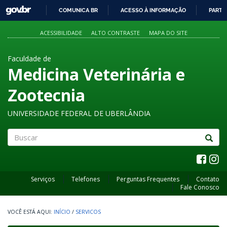
GOVBR
COMUNICA BR
ACESSO À INFORMAÇÃO
PARTI
IR
PARA
ACESSIBILIDADE
ALTO CONTRASTE
MAPA DO SITE
O
CONTEÚDO
Faculdade de
Medicina Veterinária e
Zootecnia
UNIVERSIDADE FEDERAL DE UBERLÂNDIA
Buscar
Serviços
Telefones
Perguntas Frequentes
Contato
Fale Conosco
INÍCIO
/
SERVICOS