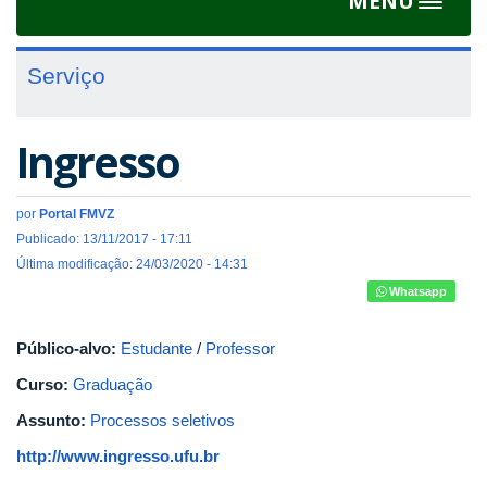
MENU
Toggle
navigat
Serviço
Ingresso
por
Portal FMVZ
Publicado: 13/11/2017 - 17:11
Última modificação: 24/03/2020 - 14:31
Compartilhe
Tweet
Whatsapp
Goo
no
Widget
Plu
Facebook
On
Público-alvo:
Estudante
/
Professor
Curso:
Graduação
Assunto:
Processos seletivos
http://www.ingresso.ufu.br