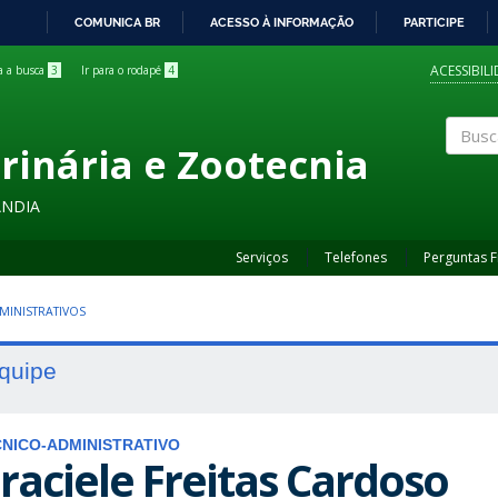
COMUNICA BR
ACESSO À INFORMAÇÃO
PARTICIPE
IR
PARA
ACESSIBIL
ra a busca
3
Ir para o rodapé
4
O
CONTEÚDO
rinária e Zootecnia
Buscar
ÂNDIA
Serviços
Telefones
Perguntas 
MINISTRATIVOS
quipe
NICO-ADMINISTRATIVO
raciele Freitas Cardoso