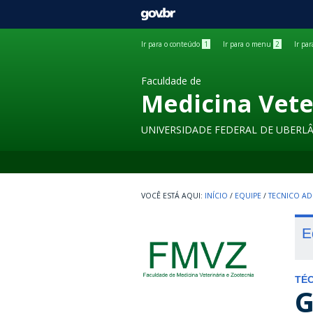
GOVBR
Ir para o conteúdo
1
Ir para o menu
2
Ir pa
Faculdade de
Medicina Vete
UNIVERSIDADE FEDERAL DE UBERL
INÍCIO
/
EQUIPE
/
TECNICO AD
E
TÉC
G