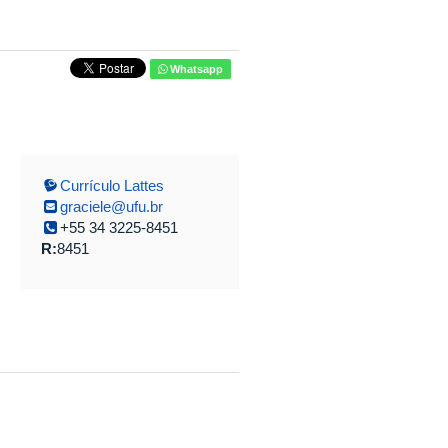
Whatsapp
Currículo Lattes
graciele@ufu.br
+55 34 3225-8451
R:
8451