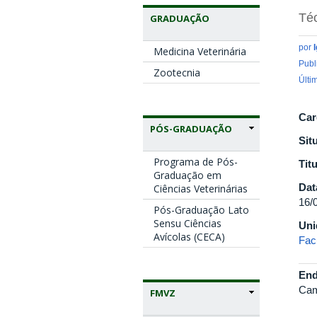
Téc
GRADUAÇÃO
por
Medicina Veterinária
Publ
Zootecnia
Últi
Car
PÓS-GRADUAÇÃO
Sit
Programa de Pós-
Tit
Graduação em
Dat
Ciências Veterinárias
16/
Pós-Graduação Lato
Sensu Ciências
Uni
Avícolas (CECA)
Fac
End
Cam
FMVZ