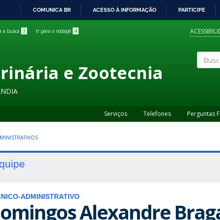
COMUNICA BR
ACESSO À INFORMAÇÃO
PARTICIPE
IR
PARA
ACESSIBIL
ra a busca
3
Ir para o rodapé
4
O
CONTEÚDO
rinária e Zootecnia
Buscar
ÂNDIA
Serviços
Telefones
Perguntas 
MINISTRATIVOS
quipe
NICO-ADMINISTRATIVO
omingos Alexandre Braga