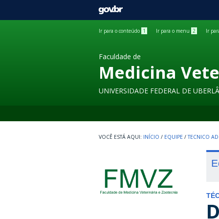
GOVBR
Ir para o conteúdo
1
Ir para o menu
2
Ir pa
Faculdade de
Medicina Vete
UNIVERSIDADE FEDERAL DE UBERL
INÍCIO
/
EQUIPE
/
TECNICO AD
E
TÉC
D