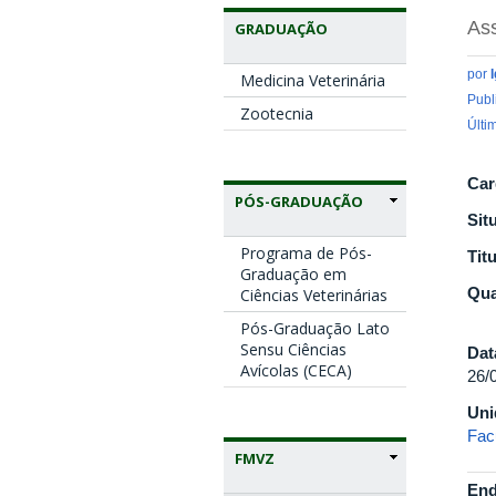
Ass
GRADUAÇÃO
por
Medicina Veterinária
Publ
Zootecnia
Últi
Car
PÓS-GRADUAÇÃO
Sit
Programa de Pós-
Tit
Graduação em
Qua
Ciências Veterinárias
Pós-Graduação Lato
Sensu Ciências
Dat
Avícolas (CECA)
26/
Uni
Fac
FMVZ
End