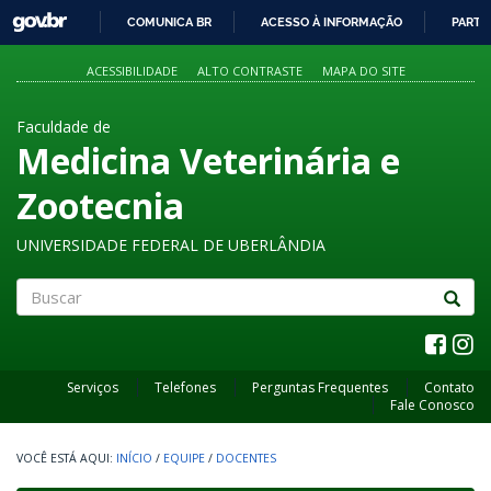
GOVBR
COMUNICA BR
ACESSO À INFORMAÇÃO
PARTI
IR
PARA
ACESSIBILIDADE
ALTO CONTRASTE
MAPA DO SITE
O
CONTEÚDO
Faculdade de
Medicina Veterinária e
Zootecnia
UNIVERSIDADE FEDERAL DE UBERLÂNDIA
Buscar
Serviços
Telefones
Perguntas Frequentes
Contato
Fale Conosco
INÍCIO
/
EQUIPE
/
DOCENTES