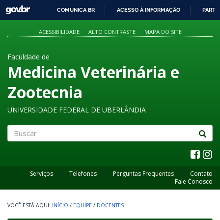
GOVBR
COMUNICA BR
ACESSO À INFORMAÇÃO
PARTI
IR
PARA
ACESSIBILIDADE
ALTO CONTRASTE
MAPA DO SITE
O
CONTEÚDO
Faculdade de
Medicina Veterinária e
Zootecnia
UNIVERSIDADE FEDERAL DE UBERLÂNDIA
Buscar
Serviços
Telefones
Perguntas Frequentes
Contato
Fale Conosco
INÍCIO
/
EQUIPE
/
DOCENTES