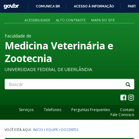
GOVBR
COMUNICA BR
ACESSO À INFORMAÇÃO
PARTI
IR
PARA
ACESSIBILIDADE
ALTO CONTRASTE
MAPA DO SITE
O
CONTEÚDO
Faculdade de
Medicina Veterinária e
Zootecnia
UNIVERSIDADE FEDERAL DE UBERLÂNDIA
Buscar
Serviços
Telefones
Perguntas Frequentes
Contato
Fale Conosco
INÍCIO
/
EQUIPE
/
DOCENTES