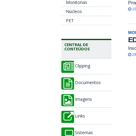
Monitorias
Pro
10
Núcleos
PET
MO
ED
CENTRAL DE
Ins
CONTEÚDOS
28
Clipping
Documentos
Imagens
Links
Sistemas