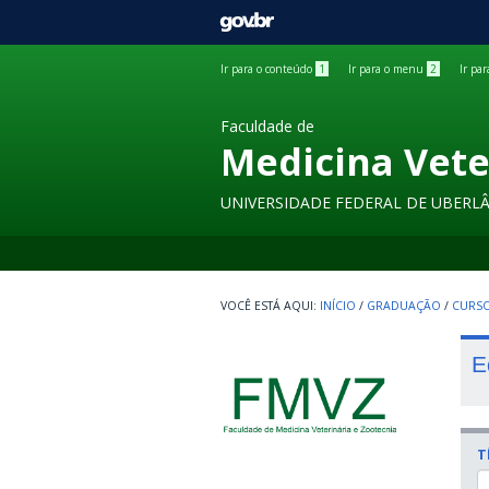
GOVBR
Ir para o conteúdo
1
Ir para o menu
2
Ir pa
Faculdade de
Medicina Vete
UNIVERSIDADE FEDERAL DE UBERL
INÍCIO
/
GRADUAÇÃO
/
CURSO
E
T