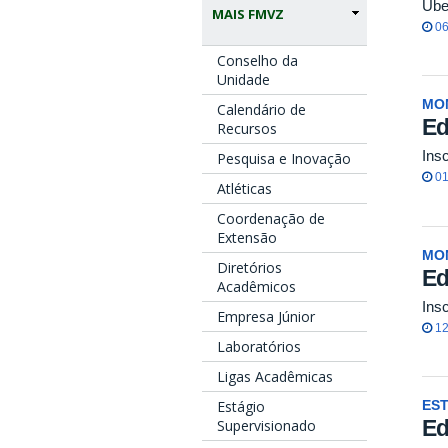
Ube
MAIS FMVZ
06
Conselho da
Unidade
MO
Calendário de
Ed
Recursos
Ins
Pesquisa e Inovação
01
Atléticas
Coordenação de
Extensão
MO
Diretórios
Ed
Acadêmicos
Ins
Empresa Júnior
12
Laboratórios
Ligas Acadêmicas
Estágio
ES
Ed
Supervisionado