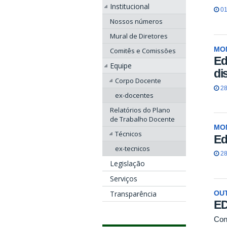
Institucional
01
Nossos números
Mural de Diretores
MO
Comitês e Comissões
Ed
Equipe
di
Corpo Docente
28
ex-docentes
Relatórios do Plano
de Trabalho Docente
MO
Técnicos
Ed
ex-tecnicos
28
Legislação
Serviços
Transparência
OU
ED
Con