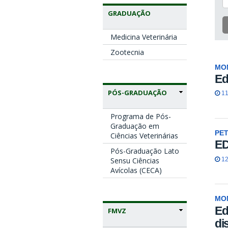
GRADUAÇÃO
Medicina Veterinária
Zootecnia
MO
Ed
PÓS-GRADUAÇÃO
11
Programa de Pós-
Graduação em
PE
Ciências Veterinárias
ED
Pós-Graduação Lato
12
Sensu Ciências
Avícolas (CECA)
MO
Ed
FMVZ
di